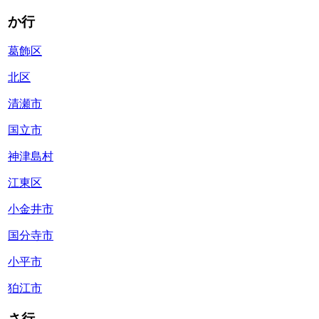
か行
葛飾区
北区
清瀬市
国立市
神津島村
江東区
小金井市
国分寺市
小平市
狛江市
さ行