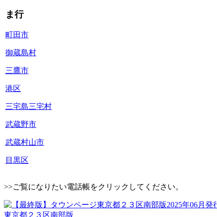
ま行
町田市
御蔵島村
三鷹市
港区
三宅島三宅村
武蔵野市
武蔵村山市
目黒区
>>ご覧になりたい電話帳をクリックしてください。
東京都２３区南部版