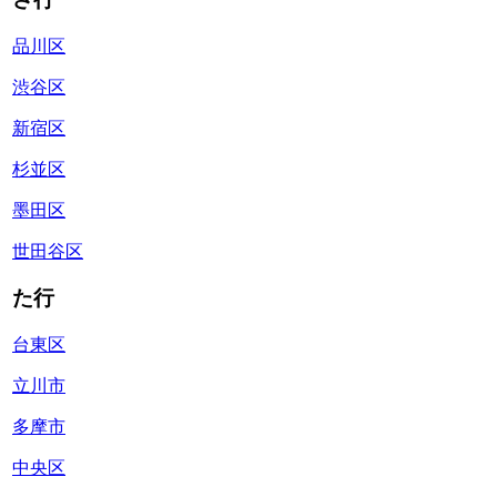
品川区
渋谷区
新宿区
杉並区
墨田区
世田谷区
た行
台東区
立川市
多摩市
中央区