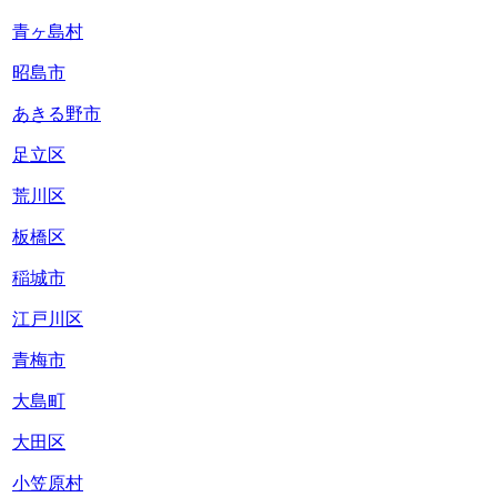
青ヶ島村
昭島市
あきる野市
足立区
荒川区
板橋区
稲城市
江戸川区
青梅市
大島町
大田区
小笠原村