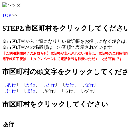
TOP
>>
STEP2.市区町村をクリックしてくださ
※市区町村からご覧になりたい電話帳をお探しになる場合は
※市区町村名の掲載順は、50音順で表示されています。
【ご利用期間終了のお知らせ】電話帳が表示されない場合は、電話帳のご利用期
電話帳終了後は、ｉタウンページにて電話番号を検索いただくことが可能です。 
市区町村の頭文字をクリックしてくだ
〔
あ行
〕 〔
か行
〕 〔
さ行
〕 〔
た行
〕 〔
な行
〕
〔
は行
〕 〔
ま行
〕〔や行〕 〔ら行〕 〔わ行〕
市区町村をクリックしてください
あ行