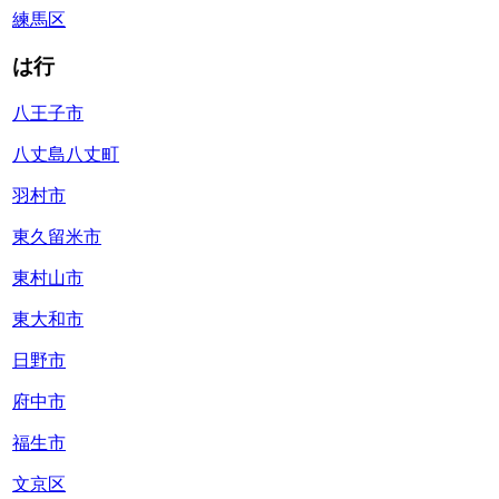
練馬区
は行
八王子市
八丈島八丈町
羽村市
東久留米市
東村山市
東大和市
日野市
府中市
福生市
文京区