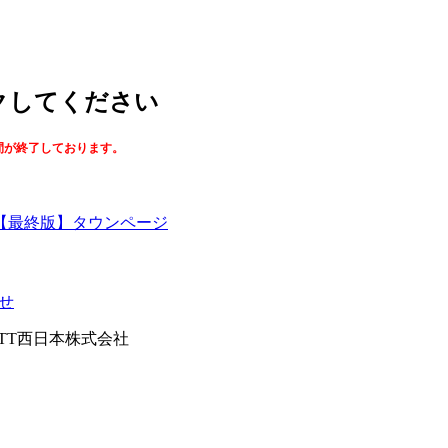
ックしてください
間が終了しております。
【最終版】タウンページ
せ
026NTT西日本株式会社