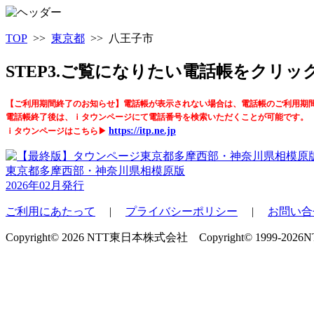
TOP
>>
東京都
>> 八王子市
STEP3.ご覧になりたい電話帳をクリ
【ご利用期間終了のお知らせ】電話帳が表示されない場合は、電話帳のご利用期
電話帳終了後は、ｉタウンページにて電話番号を検索いただくことが可能です。
https://itp.ne.jp
ｉタウンページはこちら▶
東京都多摩西部・神奈川県相模原版
2026年02月発行
ご利用にあたって
|
プライバシーポリシー
|
お問い合
Copyright© 2026 NTT東日本株式会社 Copyright© 1999-2