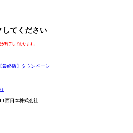
ックしてください
間が終了しております。
【最終版】タウンページ
せ
026NTT西日本株式会社