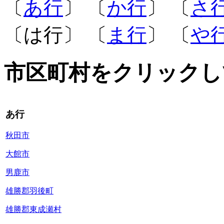
〔
あ行
〕 〔
か行
〕 〔
さ
〔は行〕 〔
ま行
〕 〔
や
市区町村をクリックし
あ行
秋田市
大館市
男鹿市
雄勝郡羽後町
雄勝郡東成瀬村