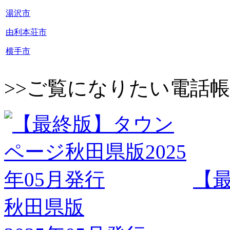
湯沢市
由利本荘市
横手市
>>ご覧になりたい電話
【
秋田県版