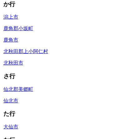
か行
潟上市
鹿角郡小坂町
鹿角市
北秋田郡上小阿仁村
北秋田市
さ行
仙北郡美郷町
仙北市
た行
大仙市