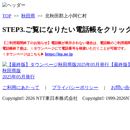
TOP
>>
秋田県
>> 北秋田郡上小阿仁村
STEP3.ご覧になりたい電話帳をクリ
【ご利用期間終了のお知らせ】電話帳が表示されない場合は、電話帳のご利用期
電話帳終了後は、ｉタウンページにて電話番号を検索いただくことが可能です。
https://itp.ne.jp
ｉタウンページはこちら▶
【最終版
秋田県版
2025年05月発行
ご利用にあたって
|
プライバシーポリシー
|
お問い合
Copyright© 2026 NTT東日本株式会社 Copyright© 1999-2