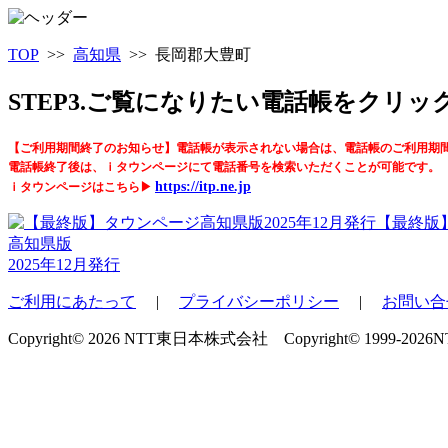
TOP
>>
高知県
>> 長岡郡大豊町
STEP3.ご覧になりたい電話帳をクリ
【ご利用期間終了のお知らせ】電話帳が表示されない場合は、電話帳のご利用期
電話帳終了後は、ｉタウンページにて電話番号を検索いただくことが可能です。
https://itp.ne.jp
ｉタウンページはこちら▶
【最終版
高知県版
2025年12月発行
ご利用にあたって
|
プライバシーポリシー
|
お問い合
Copyright© 2026 NTT東日本株式会社 Copyright© 1999-2