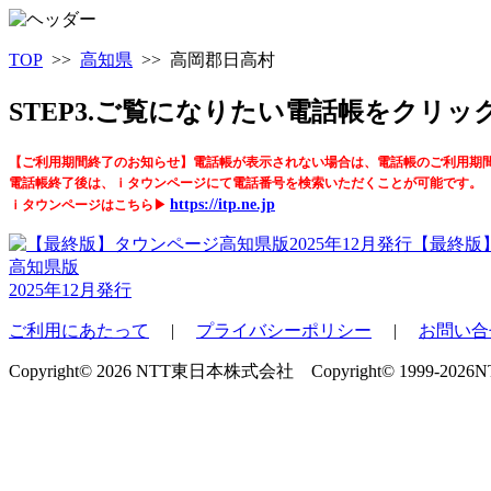
TOP
>>
高知県
>> 高岡郡日高村
STEP3.ご覧になりたい電話帳をクリ
【ご利用期間終了のお知らせ】電話帳が表示されない場合は、電話帳のご利用期
電話帳終了後は、ｉタウンページにて電話番号を検索いただくことが可能です。
https://itp.ne.jp
ｉタウンページはこちら▶
【最終版
高知県版
2025年12月発行
ご利用にあたって
|
プライバシーポリシー
|
お問い合
Copyright© 2026 NTT東日本株式会社 Copyright© 1999-2