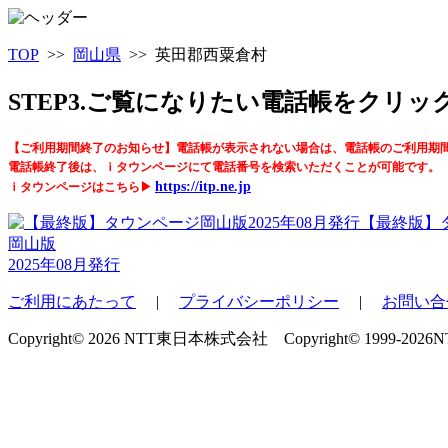
TOP
>>
岡山県
>> 英田郡西粟倉村
STEP3.ご覧になりたい電話帳をクリ
【ご利用期間終了のお知らせ】電話帳が表示されない場合は、電話帳のご利用期
電話帳終了後は、ｉタウンページにて電話番号を検索いただくことが可能です。
https://itp.ne.jp
ｉタウンページはこちら▶
【最終版】
岡山版
2025年08月発行
ご利用にあたって
|
プライバシーポリシー
|
お問い合
Copyright© 2026 NTT東日本株式会社 Copyright© 1999-2