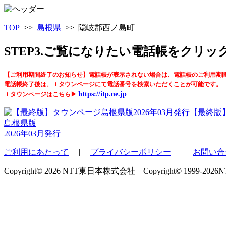
TOP
>>
島根県
>> 隠岐郡西ノ島町
STEP3.ご覧になりたい電話帳をクリ
【ご利用期間終了のお知らせ】電話帳が表示されない場合は、電話帳のご利用期
電話帳終了後は、ｉタウンページにて電話番号を検索いただくことが可能です。
https://itp.ne.jp
ｉタウンページはこちら▶
【最終版
島根県版
2026年03月発行
ご利用にあたって
|
プライバシーポリシー
|
お問い合
Copyright© 2026 NTT東日本株式会社 Copyright© 1999-2