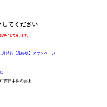
ックしてください
間が終了しております。
【最終版】タウンページ
せ
026NTT西日本株式会社