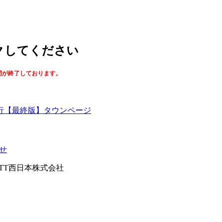
ックしてください
間が終了しております。
【最終版】タウンページ
せ
026NTT西日本株式会社