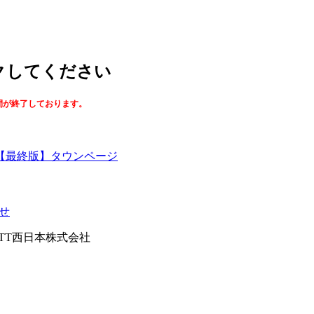
ックしてください
間が終了しております。
【最終版】タウンページ
せ
026NTT西日本株式会社