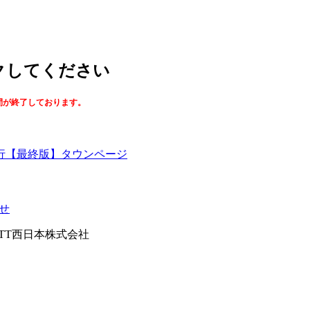
ックしてください
間が終了しております。
【最終版】タウンページ
せ
026NTT西日本株式会社