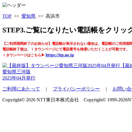
TOP
>>
愛知県
>> 高浜市
STEP3.ご覧になりたい電話帳をクリ
【ご利用期間終了のお知らせ】電話帳が表示されない場合は、電話帳のご利用期
電話帳終了後は、ｉタウンページにて電話番号を検索いただくことが可能です。
https://itp.ne.jp
ｉタウンページはこちら▶
【最
愛知県三河版
2025年04月発行
ご利用にあたって
|
プライバシーポリシー
|
お問い合
Copyright© 2026 NTT東日本株式会社 Copyright© 1999-2