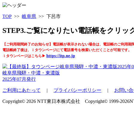
TOP
>>
岐阜県
>> 下呂市
STEP3.ご覧になりたい電話帳をクリ
【ご利用期間終了のお知らせ】電話帳が表示されない場合は、電話帳のご利用期
電話帳終了後は、ｉタウンページにて電話番号を検索いただくことが可能です。
https://itp.ne.jp
ｉタウンページはこちら▶
岐阜県飛騨・中濃・東濃版
2025年07月発行
ご利用にあたって
|
プライバシーポリシー
|
お問い合
Copyright© 2026 NTT東日本株式会社 Copyright© 1999-2