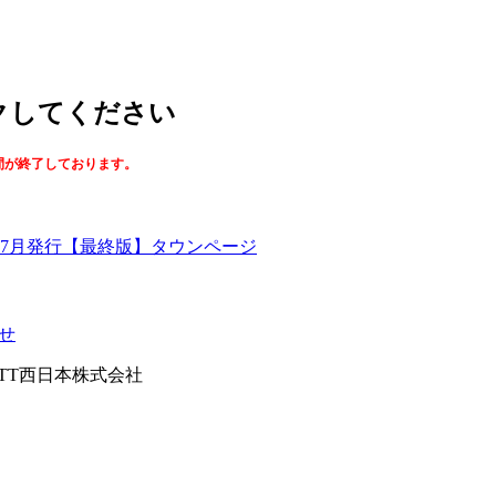
ックしてください
間が終了しております。
【最終版】タウンページ
せ
026NTT西日本株式会社