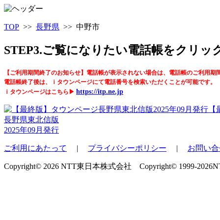
TOP
>>
長野県
>> 中野市
STEP3.ご覧になりたい電話帳をクリ
【ご利用期間終了のお知らせ】電話帳が表示されない場合は、電話帳のご利用期
電話帳終了後は、ｉタウンページにて電話番号を検索いただくことが可能です。
https://itp.ne.jp
ｉタウンページはこちら▶
【
長野県東北信版
2025年09月発行
ご利用にあたって
|
プライバシーポリシー
|
お問い合
Copyright© 2026 NTT東日本株式会社 Copyright© 1999-2