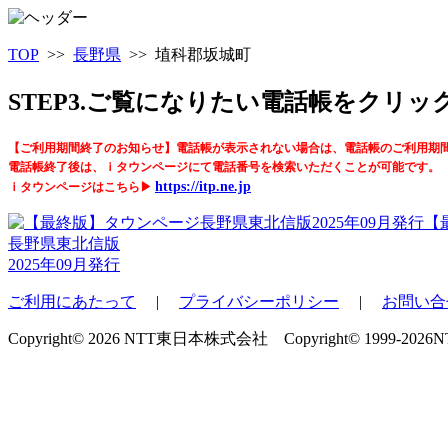
TOP
>>
長野県
>> 埴科郡坂城町
STEP3.ご覧になりたい電話帳をクリ
【ご利用期間終了のお知らせ】電話帳が表示されない場合は、電話帳のご利用期
電話帳終了後は、ｉタウンページにて電話番号を検索いただくことが可能です。
https://itp.ne.jp
ｉタウンページはこちら▶
【
長野県東北信版
2025年09月発行
ご利用にあたって
|
プライバシーポリシー
|
お問い合
Copyright© 2026 NTT東日本株式会社 Copyright© 1999-2