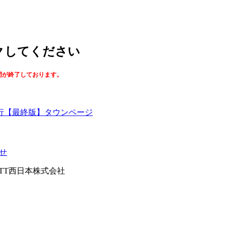
ックしてください
間が終了しております。
【最終版】タウンページ
せ
026NTT西日本株式会社