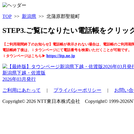
TOP
>>
新潟県
>> 北蒲原郡聖籠町
STEP3.ご覧になりたい電話帳をクリ
【ご利用期間終了のお知らせ】電話帳が表示されない場合は、電話帳のご利用期
電話帳終了後は、ｉタウンページにて電話番号を検索いただくことが可能です。
https://itp.ne.jp
ｉタウンページはこちら▶
新潟県下越・佐渡版
2026年03月発行
ご利用にあたって
|
プライバシーポリシー
|
お問い合
Copyright© 2026 NTT東日本株式会社 Copyright© 1999-2