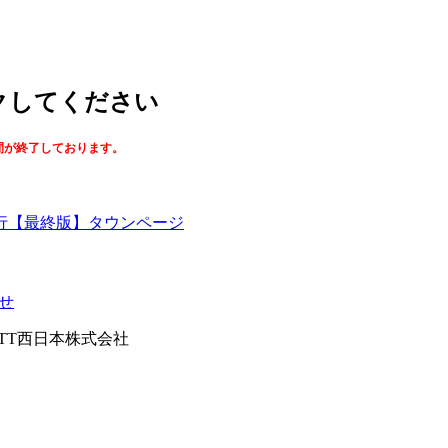
ックしてください
間が終了しております。
【最終版】タウンページ
せ
026NTT西日本株式会社