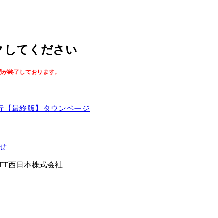
ックしてください
間が終了しております。
【最終版】タウンページ
せ
026NTT西日本株式会社