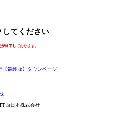
ックしてください
間が終了しております。
【最終版】タウンページ
せ
026NTT西日本株式会社