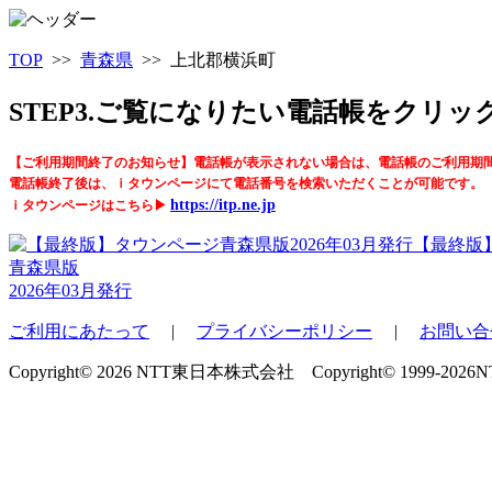
TOP
>>
青森県
>> 上北郡横浜町
STEP3.ご覧になりたい電話帳をクリ
【ご利用期間終了のお知らせ】電話帳が表示されない場合は、電話帳のご利用期
電話帳終了後は、ｉタウンページにて電話番号を検索いただくことが可能です。
https://itp.ne.jp
ｉタウンページはこちら▶
【最終版
青森県版
2026年03月発行
ご利用にあたって
|
プライバシーポリシー
|
お問い合
Copyright© 2026 NTT東日本株式会社 Copyright© 1999-2