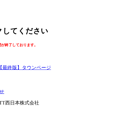
ックしてください
間が終了しております。
【最終版】タウンページ
せ
026NTT西日本株式会社