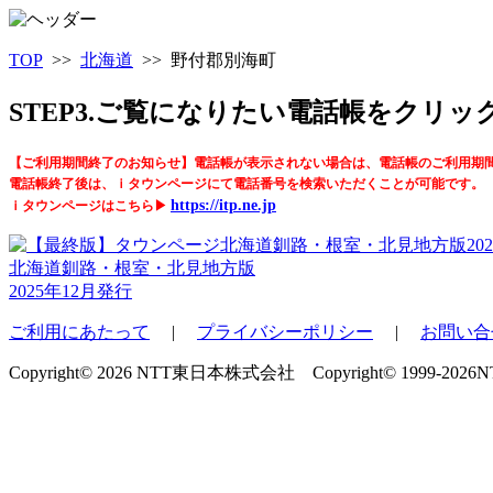
TOP
>>
北海道
>> 野付郡別海町
STEP3.ご覧になりたい電話帳をクリ
【ご利用期間終了のお知らせ】電話帳が表示されない場合は、電話帳のご利用期
電話帳終了後は、ｉタウンページにて電話番号を検索いただくことが可能です。
https://itp.ne.jp
ｉタウンページはこちら▶
北海道釧路・根室・北見地方版
2025年12月発行
ご利用にあたって
|
プライバシーポリシー
|
お問い合
Copyright© 2026 NTT東日本株式会社 Copyright© 1999-2