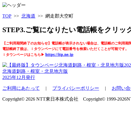
TOP
>>
北海道
>> 網走郡大空町
STEP3.ご覧になりたい電話帳をクリ
【ご利用期間終了のお知らせ】電話帳が表示されない場合は、電話帳のご利用期
電話帳終了後は、ｉタウンページにて電話番号を検索いただくことが可能です。
https://itp.ne.jp
ｉタウンページはこちら▶
北海道釧路・根室・北見地方版
2025年12月発行
ご利用にあたって
|
プライバシーポリシー
|
お問い合
Copyright© 2026 NTT東日本株式会社 Copyright© 1999-2