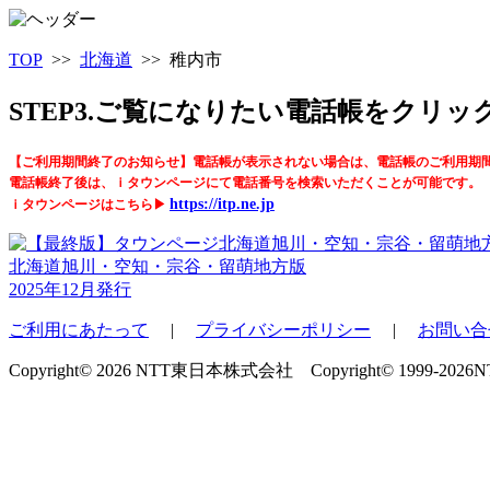
TOP
>>
北海道
>> 稚内市
STEP3.ご覧になりたい電話帳をクリ
【ご利用期間終了のお知らせ】電話帳が表示されない場合は、電話帳のご利用期
電話帳終了後は、ｉタウンページにて電話番号を検索いただくことが可能です。
https://itp.ne.jp
ｉタウンページはこちら▶
北海道旭川・空知・宗谷・留萌地方版
2025年12月発行
ご利用にあたって
|
プライバシーポリシー
|
お問い合
Copyright© 2026 NTT東日本株式会社 Copyright© 1999-2