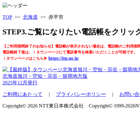
TOP
>>
北海道
>> 赤平市
STEP3.ご覧になりたい電話帳をクリ
【ご利用期間終了のお知らせ】電話帳が表示されない場合は、電話帳のご利用期
電話帳終了後は、ｉタウンページにて電話番号を検索いただくことが可能です。
https://itp.ne.jp
ｉタウンページはこちら▶
北海道旭川・空知・宗谷・留萌地方版
2025年12月発行
ご利用にあたって
|
プライバシーポリシー
|
お問い合
Copyright© 2026 NTT東日本株式会社 Copyright© 1999-2