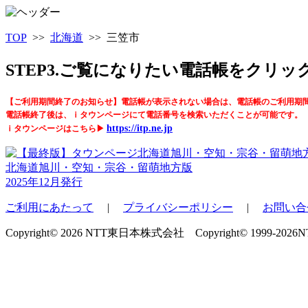
TOP
>>
北海道
>> 三笠市
STEP3.ご覧になりたい電話帳をクリ
【ご利用期間終了のお知らせ】電話帳が表示されない場合は、電話帳のご利用期
電話帳終了後は、ｉタウンページにて電話番号を検索いただくことが可能です。
https://itp.ne.jp
ｉタウンページはこちら▶
北海道旭川・空知・宗谷・留萌地方版
2025年12月発行
ご利用にあたって
|
プライバシーポリシー
|
お問い合
Copyright© 2026 NTT東日本株式会社 Copyright© 1999-2