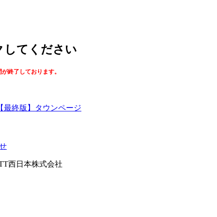
ックしてください
間が終了しております。
【最終版】タウンページ
せ
026NTT西日本株式会社