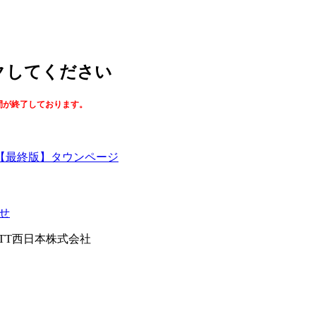
ックしてください
間が終了しております。
【最終版】タウンページ
せ
026NTT西日本株式会社