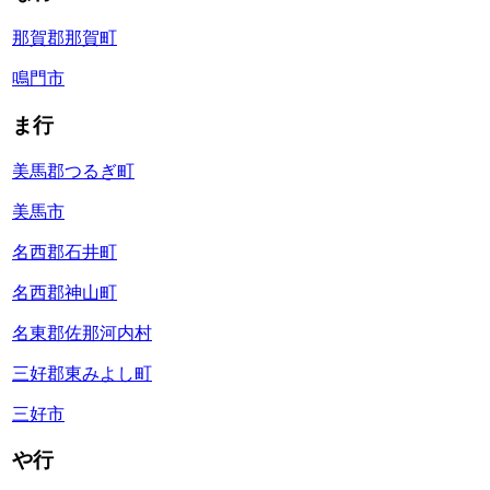
那賀郡那賀町
鳴門市
ま行
美馬郡つるぎ町
美馬市
名西郡石井町
名西郡神山町
名東郡佐那河内村
三好郡東みよし町
三好市
や行