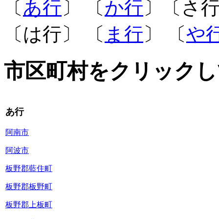
〔
あ行
〕 〔
か行
〕〔さ行
〔は行〕 〔
ま行
〕 〔
や
市区町村をクリックし
あ行
阿南市
阿波市
板野郡藍住町
板野郡板野町
板野郡上板町